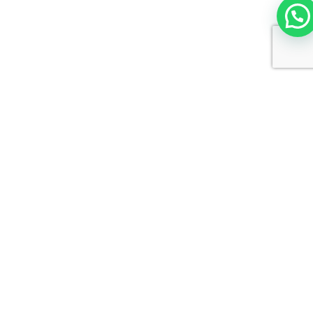
BONUS IDRICO DA 1000
EURO PER RIDURRE GLI
SPRECHI DI ACQUA