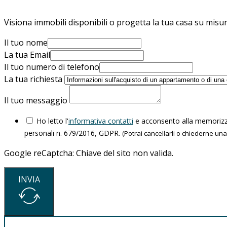
Visiona immobili disponibili o progetta la tua casa su misura
Il tuo nome
La tua Email
Il tuo numero di telefono
La tua richiesta
Il tuo messaggio
Ho letto l'
informativa contatti
e acconsento alla memorizzaz
personali n. 679/2016, GDPR.
(Potrai cancellarli o chiederne un
Google reCaptcha: Chiave del sito non valida.
INVIA