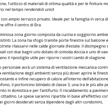
ne, l’utilizzo di materiali di ottima qualità e per le finiture 
no nel tempo rendendoli unici!
on ampio terrazzo privato. Ideale per la famiglia in cerca d
 offre il centro di Bra.
 luminosa zona giorno composta da cucina e soggiorno ambi
distinti. La zona ha sfogo tramite porte finestre sul balcone 
trete rilassarvi nelle calde giornate d’estate. Il disimpegno 
li con due bagni uno dotato di comoda doccia e uno di vasc
o il ripostiglio utile per riporre i vostri cambi di stagione.
personale avrà un sistema di ventilazione meccanica control
 ventilazione degli ambienti senza più dover aprire le finest
ostante e infine recupero di calore all’interno dell’abitazione
tofono, il portoncino blindato di classe 3, una tra le più alte p
anto in domotica e per l’antifurto. Il riscaldamento a pavime
cittadino. Le spese saranno ripartite in base all’effettivo c
ei giorni desiderati senza dipendere dagli altri condomini,