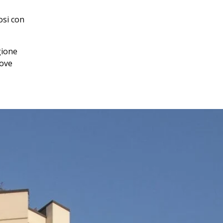
osi con
gione
dove