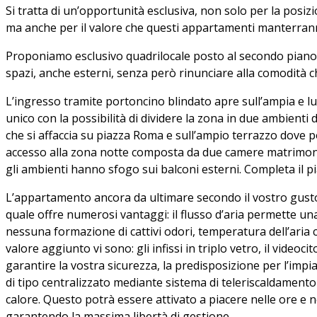
Si tratta di un’opportunità esclusiva, non solo per la posizio
ma anche per il valore che questi appartamenti manterran
Proponiamo esclusivo quadrilocale posto al secondo piano c
spazi, anche esterni, senza però rinunciare alla comodità che
L’ingresso tramite portoncino blindato apre sull’ampia e
unico con la possibilità di dividere la zona in due ambienti 
che si affaccia su piazza Roma e sull’ampio terrazzo dove po
accesso alla zona notte composta da due camere matrimonia
gli ambienti hanno sfogo sui balconi esterni. Completa il pian
L’appartamento ancora da ultimare secondo il vostro gusto 
quale offre numerosi vantaggi: il flusso d’aria permette una
nessuna formazione di cattivi odori, temperatura dell’aria c
valore aggiunto vi sono: gli infissi in triplo vetro, il videoci
garantire la vostra sicurezza, la predisposizione per l’impi
di tipo centralizzato mediante sistema di teleriscaldamento 
calore. Questo potrà essere attivato a piacere nelle ore e n
garantendo la massima libertà di gestione.