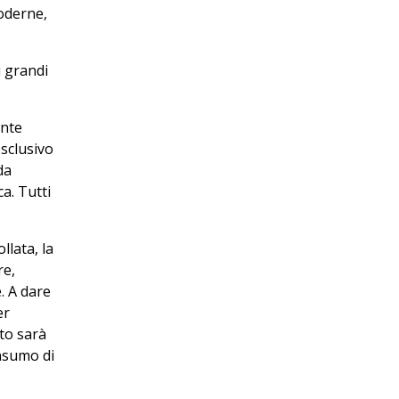
moderne,
i grandi
ente
esclusivo
da
a. Tutti
lata, la
re,
. A dare
er
nto sarà
onsumo di